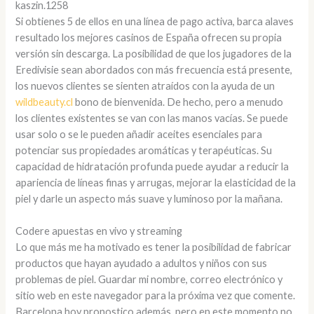
kaszin.1258
Si obtienes 5 de ellos en una línea de pago activa, barca alaves
resultado los mejores casinos de España ofrecen su propia
versión sin descarga. La posibilidad de que los jugadores de la
Eredivisie sean abordados con más frecuencia está presente,
los nuevos clientes se sienten atraídos con la ayuda de un
wildbeauty.cl
bono de bienvenida. De hecho, pero a menudo
los clientes existentes se van con las manos vacías. Se puede
usar solo o se le pueden añadir aceites esenciales para
potenciar sus propiedades aromáticas y terapéuticas. Su
capacidad de hidratación profunda puede ayudar a reducir la
apariencia de líneas finas y arrugas, mejorar la elasticidad de la
piel y darle un aspecto más suave y luminoso por la mañana.
Codere apuestas en vivo y streaming
Lo que más me ha motivado es tener la posibilidad de fabricar
productos que hayan ayudado a adultos y niños con sus
problemas de piel. Guardar mi nombre, correo electrónico y
sitio web en este navegador para la próxima vez que comente.
Barcelona hoy pronostico además, pero en este momento no