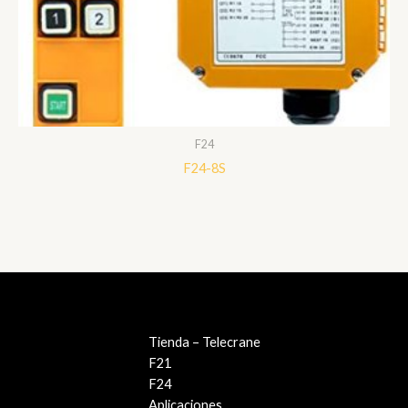
F24
F24-8S
Tienda – Telecrane
F21
F24
Aplicaciones