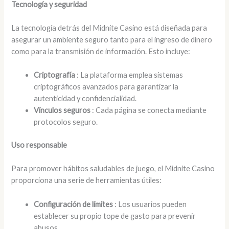
Tecnología y seguridad
La tecnología detrás del Midnite Casino está diseñada para
asegurar un ambiente seguro tanto para el ingreso de dinero
como para la transmisión de información. Esto incluye:
Criptografía
: La plataforma emplea sistemas
criptográficos avanzados para garantizar la
autenticidad y confidencialidad.
Vínculos seguros
: Cada página se conecta mediante
protocolos seguro.
Uso responsable
Para promover hábitos saludables de juego, el Midnite Casino
proporciona una serie de herramientas útiles:
Configuración de límites
: Los usuarios pueden
establecer su propio tope de gasto para prevenir
abusos.