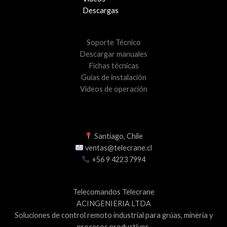
Descargas
Soporte Técnico
Descargar manuales
Fichas técnicas
Guías de instalación
Videos de operación
Santiago, Chile
ventas@telecrane.cl
+56 9 4223 7994
Telecomandos Telecrane
ACINGENIERIA LTDA
Soluciones de control remoto industrial para grúas, minería y
procesos productivos.