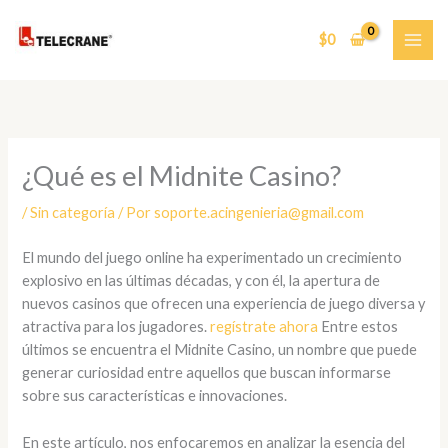
Ir
al
$
0
contenido
¿Qué es el Midnite Casino?
/
Sin categoría
/ Por
soporte.acingenieria@gmail.com
El mundo del juego online ha experimentado un crecimiento
explosivo en las últimas décadas, y con él, la apertura de
nuevos casinos que ofrecen una experiencia de juego diversa y
atractiva para los jugadores.
regístrate ahora
Entre estos
últimos se encuentra el Midnite Casino, un nombre que puede
generar curiosidad entre aquellos que buscan informarse
sobre sus características e innovaciones.
En este artículo, nos enfocaremos en analizar la esencia del